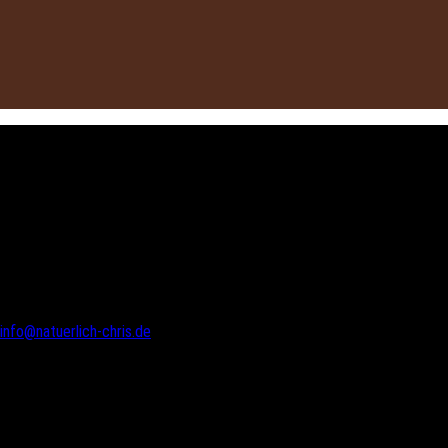
NATÜRLICH CHRIS!
Inhaber:
Zimmermeister
Christoph M. Schiffczyk
Telefon 01 70/916 11 85
info@natuerlich-chris.de
Diepenbroich 18
51491 Overath