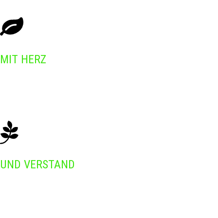
MIT HERZ
Nennen Sie es gerne detailversessen – wir sagen, das muss so sein.
Unsere Maxime sehen Sie in jeder Verbindung, jeder Schraube, jedem
Schnitt!
UND VERSTAND
Wir wissen, wie’s geht. Und mit eigenen Ideen finden wir einen Weg, Ihr
Projekt nach höchsten handwerklichen Maßstäben umzusetzen.